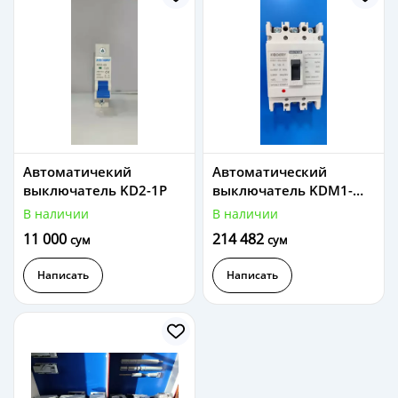
Автоматичекий
Автоматический
выключатель KD2-1P
выключатель KDM1-
125L/3300 100A
В наличии
В наличии
11 000
214 482
сум
сум
Написать
Написать